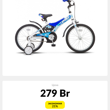
Цена
279 Br
экономия
21%