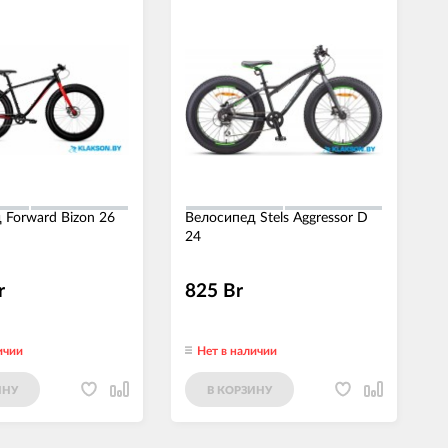
Велокомпьютеры
Велокресла детские
Велонасосы
Велоприцепы
Велосумки и держатели для
смартфонов
Велофляги и флягодержатели
Звонки и сигналы
 Forward Bizon 26
Велосипед Stels Aggressor D
Ключи и инструменты
24
Освещение
Перчатки
r
825 Br
Средства для чистки и смазки
ичии
Нет в наличии
ИНУ
В КОРЗИНУ