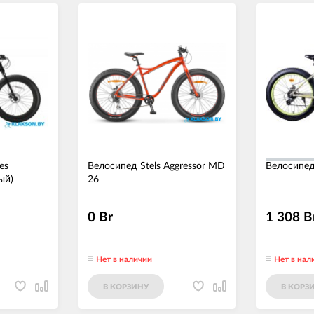
es
Велосипед Stels Aggressor MD
Велосипед
ый)
26
0 Br
1 308 B
Нет в наличии
Нет в нал
В КОРЗИНУ
В КОРЗ