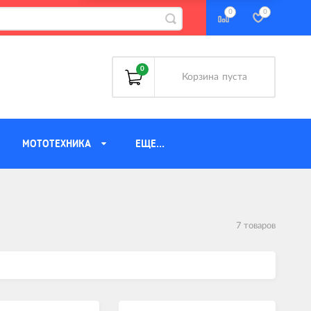
0
0
0
Корзина
пуста
МОТОТЕХНИКА
ЕЩЕ...
Аккумуляторы
Багажники
7 товаров
Велоаптечки
Велозамки
Велозапчасти
Велозащита