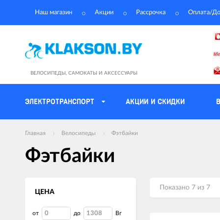
Наш магазин
Акции
Рассрочка
Оплата/До
ВЕЛОСИПЕДЫ, САМОКАТЫ И АКСЕССУАРЫ
ЭЛЕКТРОТРАНСПОРТ
АКЦИИ И СКИДКИ
Главная
Велосипеды
Фэтбайки
Фэтбайки
Показано 7 из 7
ЦЕНА
от
до
Br