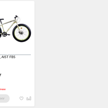
 AIST FBS
r
ичии
ИНУ