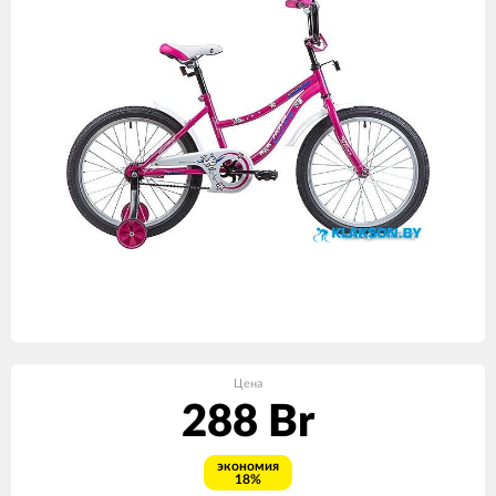
Цена
288 Br
экономия
18%