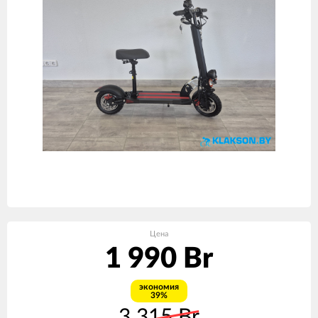
Цена
1 990 Br
экономия
39%
3 315 Br