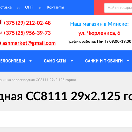
ставка
ОПТ
Контакты
+375 (29) 212-02-48
Наш магазин в Минске:
+375 (25) 956-39-73
ул. Чюрлениса, 6
График работы: Пн-Пт 09:00-19:00
asnmarket@gmail.com
ВЕЛОСИПЕДЫ
САМОКАТЫ
САНКИ И ТЮБИНГИ
рышка велосипедная CC8111 29x2.125 горная
ная CC8111 29x2.125 г