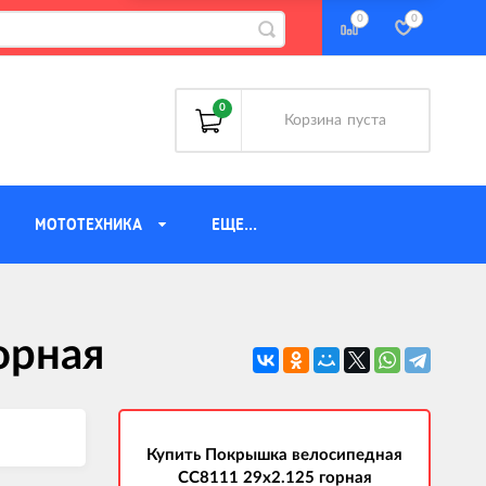
0
0
0
Корзина
пуста
МОТОТЕХНИКА
ЕЩЕ...
Аккумуляторы
орная
Багажники
Велоаптечки
Велозамки
Велозапчасти
Купить Покрышка велосипедная
Велозащита
CC8111 29x2.125 горная