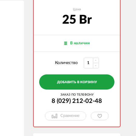
Велокомпьютеры
Цена
Велокресла детские
25 Br
Велонасосы
Велоприцепы
Велосумки и держатели для
смартфонов
В наличии
Велофляги и флягодержатели
Звонки и сигналы
Количество
Ключи и инструменты
Освещение
ДОБАВИТЬ В КОРЗИНУ
Перчатки
Средства для чистки и смазки
ЗАКАЗ ПО ТЕЛЕФОНУ
8 (029) 212-02-48
Сравнение