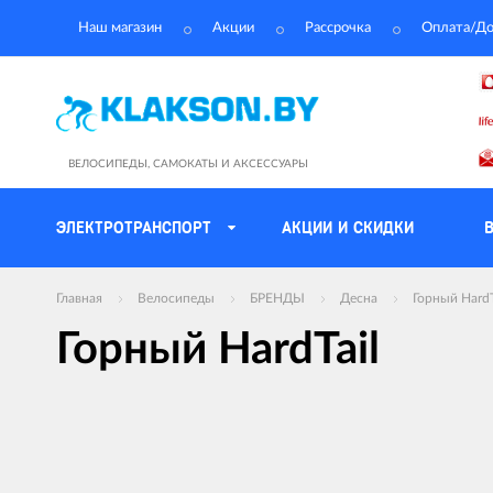
Наш магазин
Акции
Рассрочка
Оплата/До
ВЕЛОСИПЕДЫ, САМОКАТЫ И АКСЕССУАРЫ
ЭЛЕКТРОТРАНСПОРТ
АКЦИИ И СКИДКИ
Главная
Велосипеды
БРЕНДЫ
Десна
Горный HardT
Горный HardTail