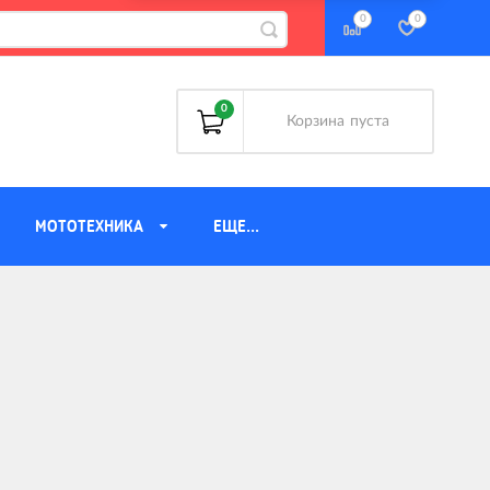
0
0
0
Корзина
пуста
МОТОТЕХНИКА
ЕЩЕ...
Аккумуляторы
Багажники
Велоаптечки
Велозамки
Велозапчасти
Велозащита