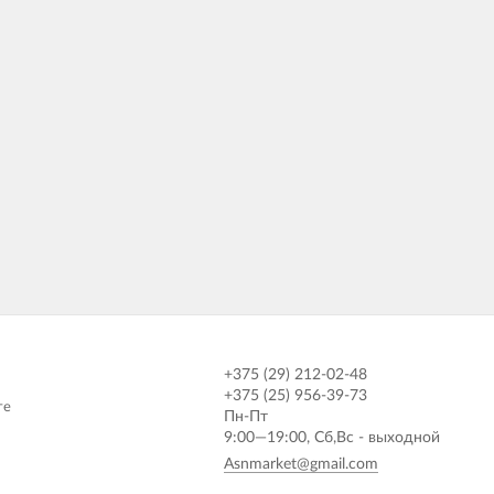
Велокомпьютеры
Велокресла детские
Велонасосы
Велоприцепы
Велосумки и держатели для
смартфонов
Велофляги и флягодержатели
Звонки и сигналы
Ключи и инструменты
Освещение
Перчатки
Средства для чистки и смазки
+375 (29) 212-02-48
+375 (25) 956-39-73
те
Пн-Пт
9:00—19:00, Сб,Вс - выходной
Asnmarket@gmail.com