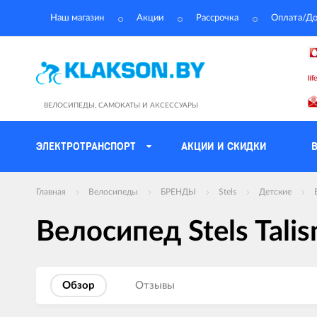
Наш магазин
Акции
Рассрочка
Оплата/До
ВЕЛОСИПЕДЫ, САМОКАТЫ И АКСЕССУАРЫ
ЭЛЕКТРОТРАНСПОРТ
АКЦИИ И СКИДКИ
Главная
Велосипеды
БРЕНДЫ
Stels
Детские
Велосипед Stels Tali
Обзор
Отзывы