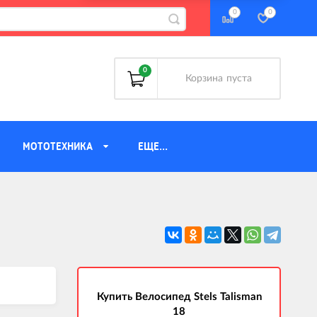
0
0
0
Корзина
пуста
МОТОТЕХНИКА
ЕЩЕ...
Аккумуляторы
Багажники
Велоаптечки
Велозамки
Велозапчасти
Купить Велосипед Stels Talisman
Велозащита
18