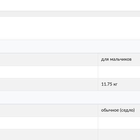
для мальчиков
11.75 кг
обычное (седло)